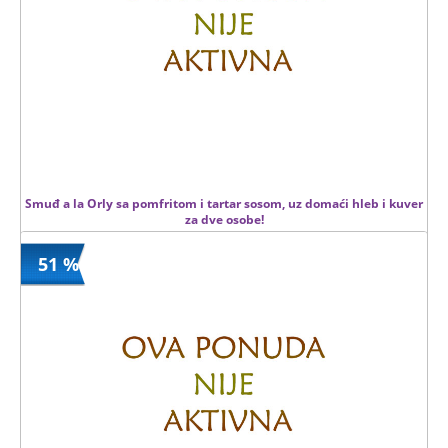
Smuđ a la Orly sa pomfritom i tartar sosom, uz domaći hleb i kuver
za dve osobe!
51 %
990 din
Kupljeno
1980 din
10 kom.