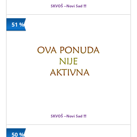
SKVOŠ --Novi Sad !!!
51 %
390 din
Kupljeno
800 din
175 kom.
SKVOŠ --Novi Sad !!!
50 %