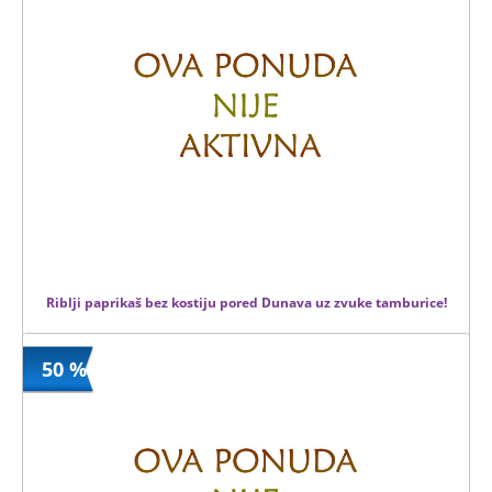
1980 din
4 kom.
Riblji paprikaš bez kostiju pored Dunava uz zvuke tamburice!
50 %
890 din
Kupljeno
1380 din
12 kom.