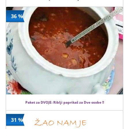
36 %
1380 din
Kupljeno
1980 din
6 kom.
Paket za DVOJE: Riblji paprikaš za Dve osobe !!
31 %
890 din
Kupljeno
1380 din
13 kom.