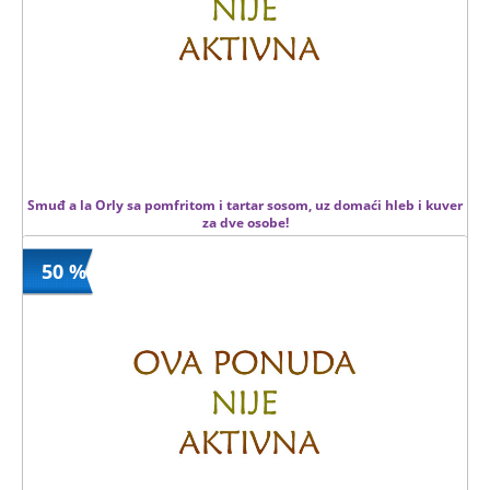
Smuđ a la Orly sa pomfritom i tartar sosom, uz domaći hleb i kuver
za dve osobe!
50 %
990 din
Kupljeno
1980 din
1 kom.