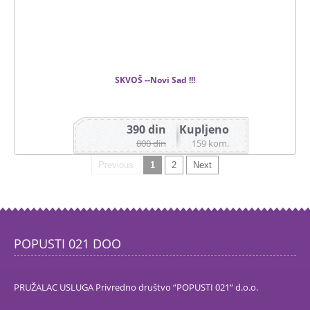
SKVOŠ --Novi Sad !!!
390 din
Kupljeno
Ukupan broj ponuda 41
800 din
159 kom.
Previous
1
2
Next
POPUSTI 021 DOO
PRUŽALAC USLUGA Privredno društvo “POPUSTI 021“ d.o.o.