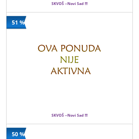
SKVOŠ --Novi Sad !!!
51 %
550 din
Kupljeno
800 din
136 kom.
SKVOŠ --Novi Sad !!!
50 %
390 din
Kupljeno