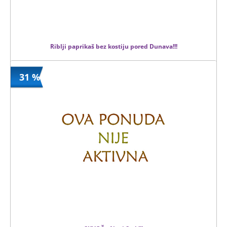
Riblji paprikaš bez kostiju pored Dunava!!!
31 %
890 din
Kupljeno
1380 din
20 kom.