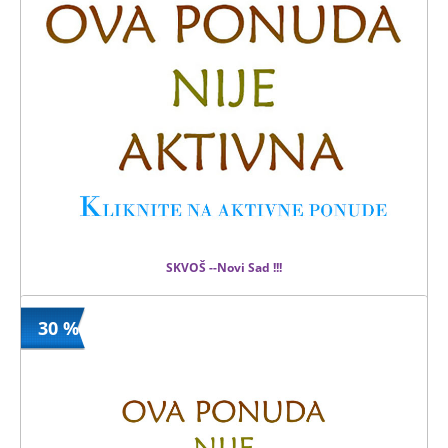
SKVOŠ --Novi Sad !!!
30 %
550 din
Kupljeno
800 din
68 kom.