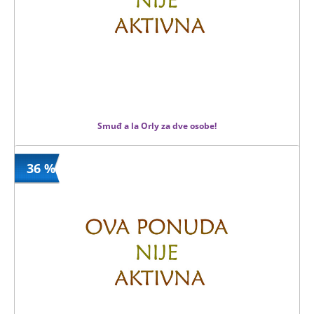
Smuđ a la Orly za dve osobe!
36 %
1380 din
Kupljeno
1980 din
8 kom.