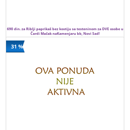
690 din. za Riblji paprikaš bez kostiju sa testeninom za DVE osobe u
Čardi Mačak naKamenjaru bb, Novi Sad!
31 %
690 din
Kupljeno
1380 din
4 kom.