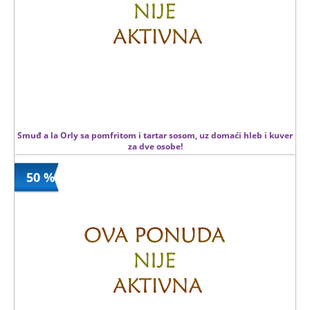
Smuđ a la Orly sa pomfritom i tartar sosom, uz domaći hleb i kuver
za dve osobe!
50 %
990 din
Kupljeno
1980 din
21 kom.