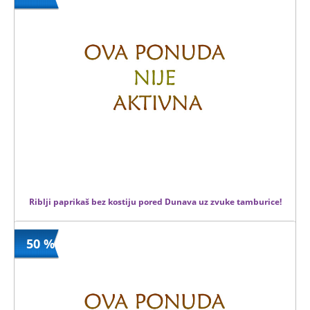
390 din
Kupljeno
800 din
212 kom.
Riblji paprikaš bez kostiju pored Dunava uz zvuke tamburice!
50 %
690 din
Kupljeno
1380 din
17 kom.