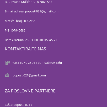
Bul. Jovana Dučića 13/20 Novi Sad
E-mail adresa: popusti021@gmail.com
Matični broj 20902191
PIB 107945689
Br.tek.računa: 265-3300310015045-77
KONTAKTIRAJTE NAS
+381 69 40 26 711 pon-sub (09-18h)
popusti021@gmail.com
ZA POSLOVNE PARTNERE
Zašto popusti 021 ?