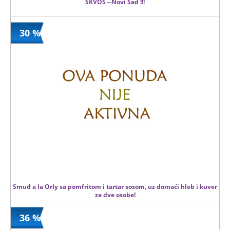
SKVOŠ --Novi Sad !!!
30 %
550 din
Kupljeno
800 din
188 kom.
Smuđ a la Orly sa pomfritom i tartar sosom, uz domaći hleb i kuver
za dve osobe!
36 %
1380 din
Kupljeno