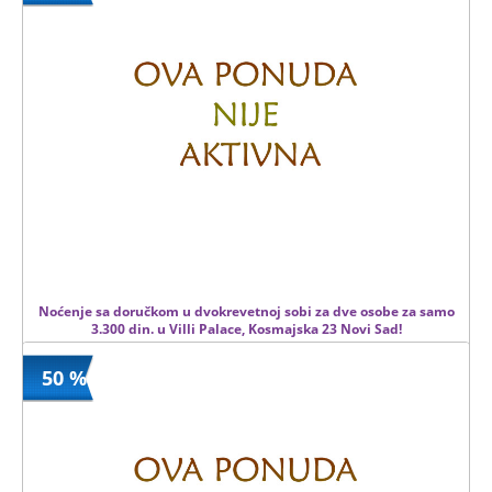
800 din
103 kom.
Noćenje sa doručkom u dvokrevetnoj sobi za dve osobe za samo
3.300 din. u Villi Palace, Kosmajska 23 Novi Sad!
50 %
400.00 din
Kupljeno
0 kom.