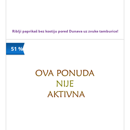
Riblji paprikaš bez kostiju pored Dunava uz zvuke tamburice!
51 %
690 din
Kupljeno
1380 din
30 kom.