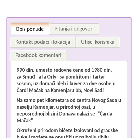
Pitanja i odgovori
Opis ponude
Kontakt podaci i lokacija
Utisci korisnika
Facebook komentari
990 din. umesto redovne cene od
1980 din.
Im
za
Smuđ "a la Orly" sa pomfritom i tartar
sosom, uz domaći hleb i kuver za dve osobe u
Čardi Mačak na
Kamenjaru bb,
Novi Sad!
Na samo pet kilometara od centra Novog Sada u
Če
naselju Kamenjar, u prirodnoj oazi, u
neposrednoj blizini Dunava nalazi se “Čarda
Mačak”.
Okruženi prirodom bićete izolovani od gradske
buke i možete se opustiti uz najbolju riblju