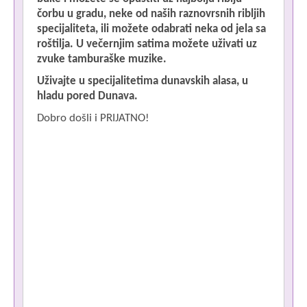
čorbu u gradu, neke od naših raznovrsnih ribljih
specijaliteta, ili možete odabrati neka od jela sa
roštilja. U večernjim satima možete uživati uz
P
zvuke tamburaške muzike.
T
Uživajte u specijalitetima dunavskih alasa, u
O
hladu pored Dunava.
0
Dobro došli i PRIJATNO!