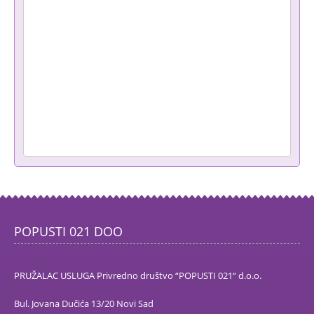
POPUSTI 021 DOO
PRUŽALAC USLUGA Privredno društvo “POPUSTI 021“ d.o.o.
Bul. Jovana Dučića 13/20 Novi Sad