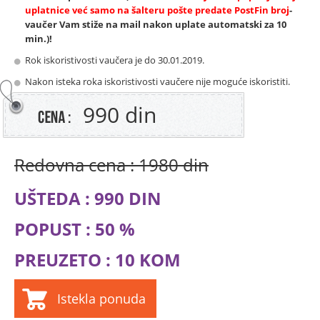
uplatnice već samo na šalteru pošte predate PostFin broj
-
vaučer Vam stiže na mail nakon uplate automatski za 10
min.)!
Rok iskoristivosti vaučera je do 30.01.2019.
Nakon isteka roka iskoristivosti vaučere nije moguće iskoristiti.
990 din
Redovna cena : 1980 din
UŠTEDA : 990 DIN
POPUST : 50 %
PREUZETO : 10 KOM
Istekla ponuda