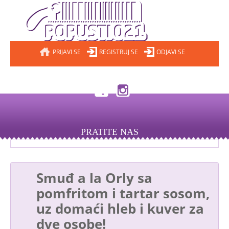
PRIJAVI SE
REGISTRUJ SE
ODJAVI SE
PRATITE NAS
Smuđ a la Orly sa
pomfritom i tartar sosom,
uz domaći hleb i kuver za
dve osobe!