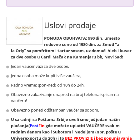
Uslovi prodaje
PONUDA OBUHVATA:
990 din. umesto
redovne cene od
1980 din. za
Smuđ "a
la Orly" sa pomfritom i tartar sosom, uz domaći hleb i kuver
za dve osobe u Čardi Mačak na
Kamenjaru bb,
Novi Sad!
Jedan vaučer važi za dve osobe,
Jedna osoba može kupiti više vaučera,
Radno vreme: (pon-ned) od 10h do 24h,
Obavezno zakazivanje unapred na broj telefona ispisan na
vaučeru!
Obavezno poneti odštampan vaučer sa sobom,
U saradnji sa
Poštama Srbije
uveli smo
još jedan način
plaćanja(
Post
Fin
gde možete uplatiti VAUČERE svakim
radnim danom kao i
Subotom i Nedeljom
(npr. pošte u
Univerexportu do 20h) i to
BEZ PROVIZIJE i bez popunjavanja