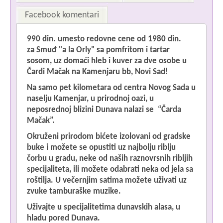
Facebook komentari
990 din. umesto redovne cene od
1980 din.
Im
za
Smuđ "a la Orly" sa pomfritom i tartar
sosom, uz domaći hleb i kuver za dve osobe u
Čardi Mačak na
Kamenjaru bb,
Novi Sad!
Na samo pet kilometara od centra Novog Sada u
Če
naselju Kamenjar, u prirodnoj oazi, u
neposrednoj blizini Dunava nalazi se “Čarda
Mačak”.
Okruženi prirodom bićete izolovani od gradske
buke i možete se opustiti uz najbolju riblju
čorbu u gradu, neke od naših raznovrsnih ribljih
specijaliteta, ili možete odabrati neka od jela sa
roštilja. U večernjim satima možete uživati uz
zvuke tamburaške muzike.
Uživajte u specijalitetima dunavskih alasa, u
hladu pored Dunava.