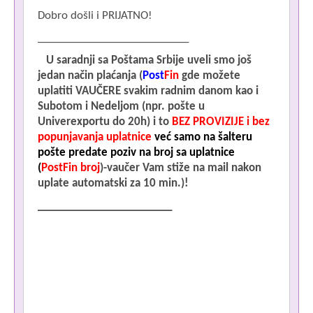
Dobro došli i PRIJATNO!
___________________________
U saradnji sa
Poštama Srbije
uveli smo
još
jedan način
plaćanja (
Post
Fin
gde možete
uplatiti VAUČERE svakim radnim danom kao i
Subotom i Nedeljom
(npr. pošte u
Univerexportu do 20h) i to
BEZ PROVIZIJE i bez
popunjavanja uplatnice
već samo na šalteru
pošte predate poziv na broj sa uplatnice
(
PostFin broj
)-vaučer Vam stiže na mail nakon
uplate automatski za 10 min.)!
________________________