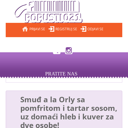
PRIJAVI SE
REGISTRUJ SE
ODJAVI SE
PRATITE NAS
Smuđ a la Orly sa
pomfritom i tartar sosom,
uz domaći hleb i kuver za
dve osobe!