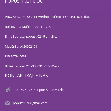
POPUSTI 021 DOO
PRUŽALAC USLUGA Privredno društvo “POPUSTI 021“ d.o.o.
Bul. Jovana Dučića 13/20 Novi Sad
E-mail adresa: popusti021@gmail.com
Matični broj 20902191
PIB 107945689
Br.tek.računa: 265-3300310015045-77
KONTAKTIRAJTE NAS
+381 69 40 26 711 pon-sub (09-18h)
popusti021@gmail.com