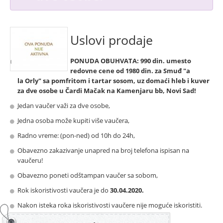
Uslovi prodaje
PONUDA OBUHVATA:
990 din. umesto
redovne cene od
1980 din. za
Smuđ "a
la Orly" sa pomfritom i tartar sosom, uz domaći hleb i kuver
za dve osobe u Čardi Mačak na
Kamenjaru bb,
Novi Sad!
Jedan vaučer važi za dve osobe,
Jedna osoba može kupiti više vaučera,
Radno vreme: (pon-ned) od 10h do 24h,
Obavezno zakazivanje unapred na broj telefona ispisan na
vaučeru!
Obavezno poneti odštampan vaučer sa sobom,
Rok iskoristivosti vaučera je do
30.04.2020.
Nakon isteka roka iskoristivosti vaučere nije moguće iskoristiti.