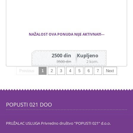
NAŽALOST OVA PONUDA NIJE AKTIVNA!!!---
2500 din
Kupljeno
Ukupan broj ponuda 127
3500 din
2 kom.
Previous
1
2
3
4
5
6
7
Next
POPUSTI 021 DOO
PRUŽALAC USLUGA Privredno društvo “POPUSTI 021“ d.o.o.