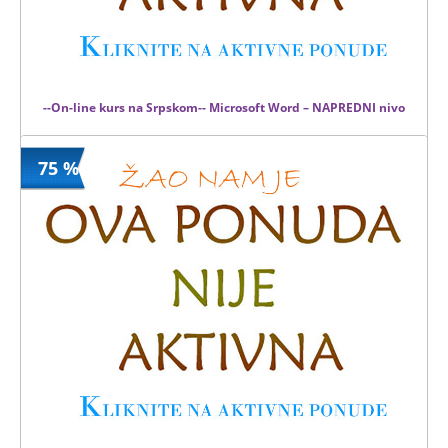
--On-line kurs na Srpskom-- Microsoft Word – NAPREDNI nivo
75 %
1999 din
Kupljeno
8000 din
9 kom.