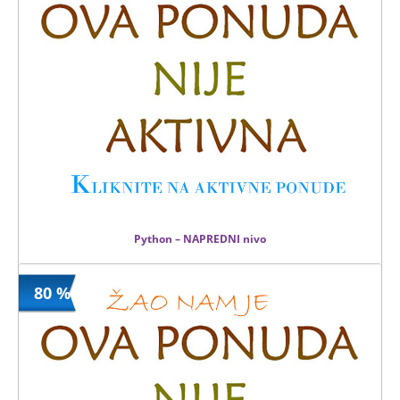
Python – NAPREDNI nivo
80 %
3900 din
Kupljeno
14900 din
11 kom.