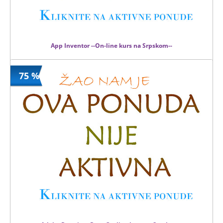
App Inventor --On-line kurs na Srpskom--
75 %
2900 din
Kupljeno
8000 din
1 kom.