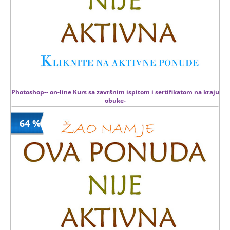
Photoshop-- on-line Kurs sa završnim ispitom i sertifikatom na kraju
obuke-
64 %
2999 din
Kupljeno
15000 din
8 kom.