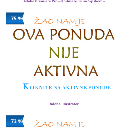
Adobe Premiere Pro --On-line kurs na Srpskom--
75 %
3900 din
Kupljeno
15900 din
10 kom.
Adobe Illustrator
73 %
3900 din
Kupljeno