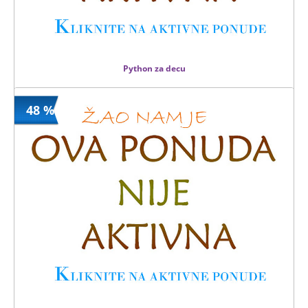
Python za decu
48 %
3900 din
Kupljeno
14900 din
2 kom.