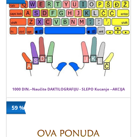
1999 din
Kupljeno
7000 din
5 kom.
1000 DIN.--Naučite DAKTILOGRAFIJU - SLEPO Kucanje --AKCIJA
59 %
1000 din
Kupljeno
10000 din
4 kom.