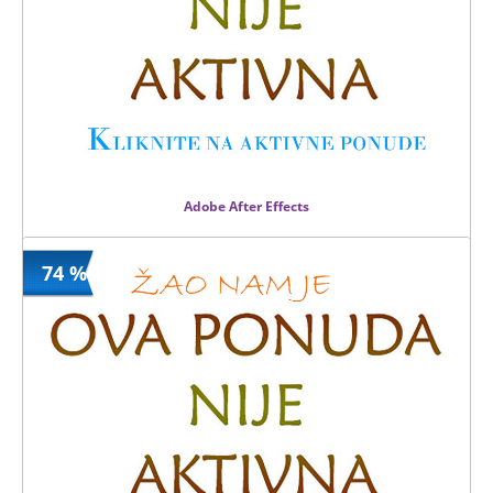
Adobe After Effects
74 %
5900 din
Kupljeno
26000 din
3 kom.