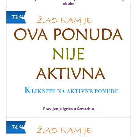
obuke
73 %
3900 din
Kupljeno
14000 din
1 kom.
Pravljenje igrica u Scratch-u
74 %
2999 din
Kupljeno
10990 din
0 kom.