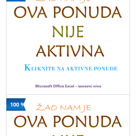
0 din
1 kom.
Microsoft Office Excel – osnovni nivo
100 %
2999 din
Kupljeno
3990 din
5 kom.