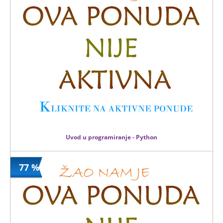
15900 din
12 kom.
Uvod u programiranje - Python
77 %
2999 din
Kupljeno
11000 din
2 kom.