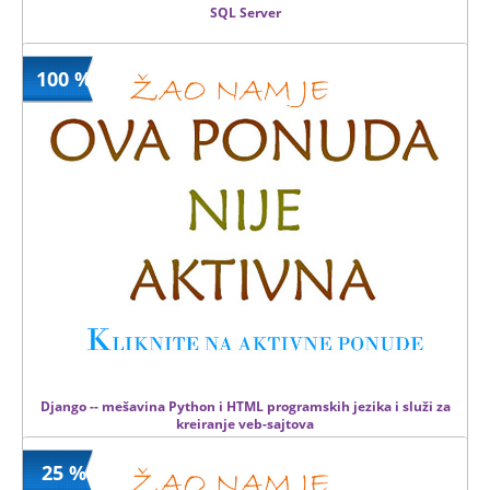
SQL Server
100 %
14900 din
Kupljeno
28900 din
10 kom.
Django -- mešavina Python i HTML programskih jezika i služi za
kreiranje veb-sajtova
25 %
0 din
Kupljeno