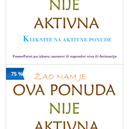
PowerPoint po izboru: osnovni ili napredni nivo ili Animacije
75 %
0 din
Kupljeno
0 din
0 kom.