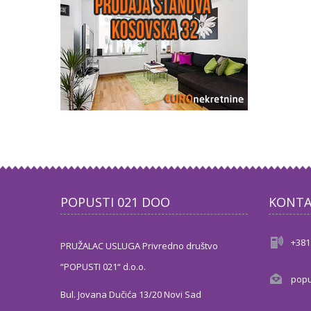
POPUSTI 021 DOO
KONTA
+381
PRUŽALAC USLUGA Privredno društvo
“POPUSTI 021“ d.o.o.
popu
Bul. Jovana Dučića 13/20 Novi Sad