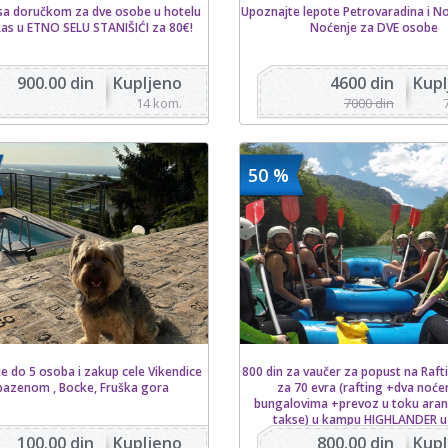
sa doručkom za dve osobe u hotelu
Upoznajte lepote Petrovaradina i N
i Ras u ETNO SELU STANIŠIĆI za 80€!
Noćenje za DVE osobe
900.00 din
Kupljeno
4600 din
Kupl
14 kom.
7000 din
50 %
e do 5 osoba i zakup cele Vikendice
800 din za vaučer za popust na Raft
bazenom , Bocke, Fruška gora
za 70 evra (rafting +dva noće
bungalovima +prevoz u toku ar
takse) u kampu HIGHLANDER u 
100.00 din
Kupljeno
800.00 din
Kupl