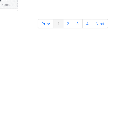
3 kom.
Prev
1
2
3
4
Next