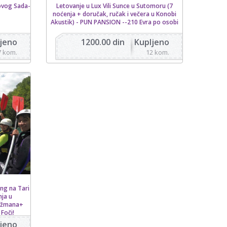
ovog Sada-
Letovanje u Lux Vili Sunce u Sutomoru (7
noćenja + doručak, ručak i večera u Konobi
Akustik) - PUN PANSION --210 Evra po osobi
jeno
1200.00 din
Kupljeno
7 kom.
12 kom.
ing na Tari
nja u
anžmana+
Foči!
jeno