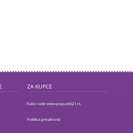
E
ZA KUPCE
Kako rade www.popusti021.rs
Politika privatnosti