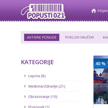
PRIJAV
AKTIVNE PONUDE
POKLON VAUČERI
KA
KATEGORIJE
40 %
Lepota (8)
Medicina/Zdravlje (21)
Obrazovanje (10)
Proizvodi (2)