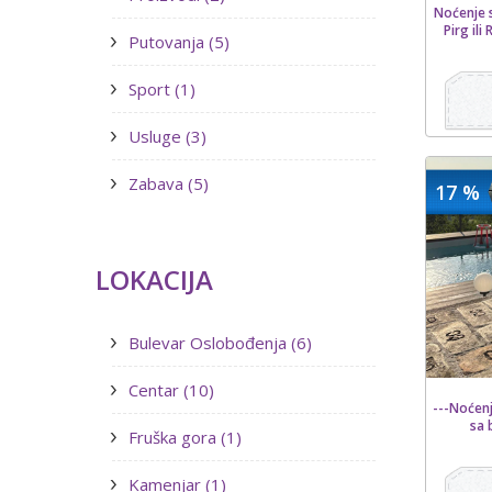
Noćenje 
Pirg il
Putovanja (5)
Sport (1)
Usluge (3)
Zabava (5)
17 %
LOKACIJA
Bulevar Oslobođenja (6)
Centar (10)
---Noćenj
sa 
Fruška gora (1)
Kamenjar (1)