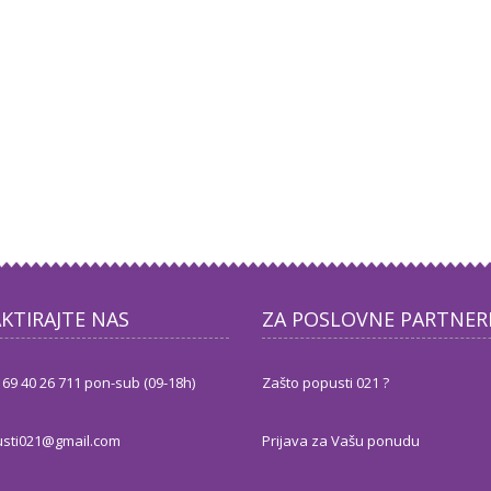
KTIRAJTE NAS
ZA POSLOVNE PARTNER
 69 40 26 711 pon-sub (09-18h)
Zašto popusti 021 ?
sti021@gmail.com
Prijava za Vašu ponudu