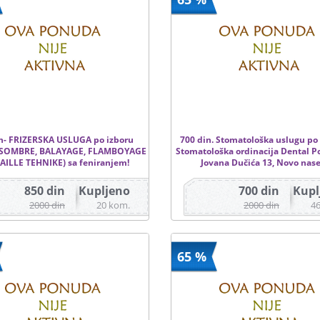
n- FRIZERSKA USLUGA po izboru
700 din. Stomatološka uslugu po 
 SOMBRE, BALAYAGE, FLAMBOYAGE
Stomatološka ordinacija Dental Po
CAILLE TEHNIKE) sa feniranjem!
Jovana Dučića 13, Novo nase
850 din
Kupljeno
700 din
Kupl
2000 din
20 kom.
2000 din
4
65 %