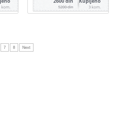
jeno
2600 din
Kupljeno
1 kom.
5200 din
3 kom.
7
8
Next