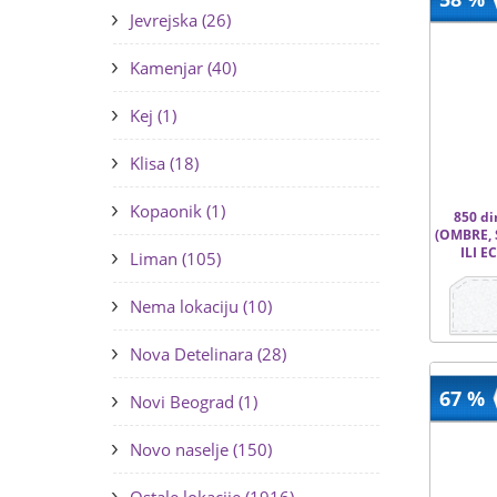
Jevrejska (26)
Kamenjar (40)
Kej (1)
Klisa (18)
Kopaonik (1)
850 di
(OMBRE,
ILI E
Liman (105)
Nema lokaciju (10)
Nova Detelinara (28)
67 %
Novi Beograd (1)
Novo naselje (150)