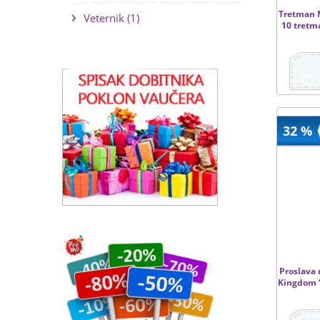
Tretman M
Veternik (1)
10 tretm
32 %
Proslava 
Kingdom “