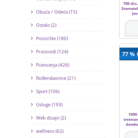
700 din.
Stomatolo
Obuća / Odeća (15)
Jov
Ostalo (2)
Pozorište (180)
Proizvodi (124)
77 %
Putovanja (426)
Rođendaonice (21)
Sport (106)
Usluge (193)
1990 
Web dizajn (2)
tretman
detoksi
wellness (62)