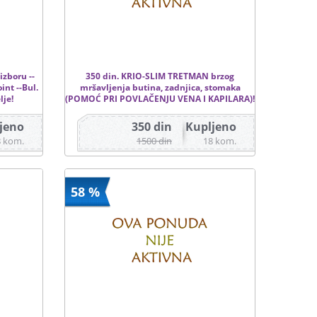
izboru --
350 din. KRIO-SLIM TRETMAN brzog
int --Bul.
mršavljenja butina, zadnjica, stomaka
lje!
(POMOĆ PRI POVLAČENJU VENA I KAPILARA)!
jeno
350 din
Kupljeno
8 kom.
1500 din
18 kom.
58 %