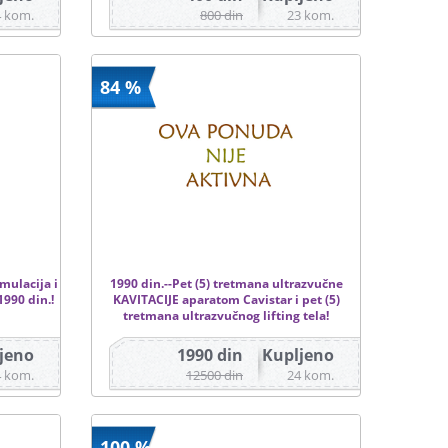
4 kom.
800 din
23 kom.
84 %
mulacija i
1990 din.--Pet (5) tretmana ultrazvučne
990 din.!
KAVITACIJE aparatom Cavistar i pet (5)
tretmana ultrazvučnog lifting tela!
jeno
1990 din
Kupljeno
4 kom.
12500 din
24 kom.
100 %