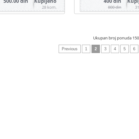
500.00 din
Kupljeno
400 din
Kupl
28 kom.
800 din
3
Ukupan broj ponuda 150
Previous
1
2
3
4
5
6