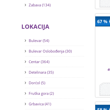
Zabava (134)
67 %
LOKACIJA
Bulevar (54)
Bulevar Oslobođenja (30)
Centar (364)
4
Detelinara (35)
Dorćol (5)
Fruška gora (2)
Grbavica (41)
58 %