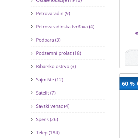
Ostale lokacije (1916)
Petrovaradin (9)
Petrovaradinska tvrđava (4)
4
Podbara (3)
Podzemni prolaz (18)
Ribarsko ostrvo (3)
Sajmište (12)
60 %
Satelit (7)
Savski venac (4)
Spens (26)
Telep (184)