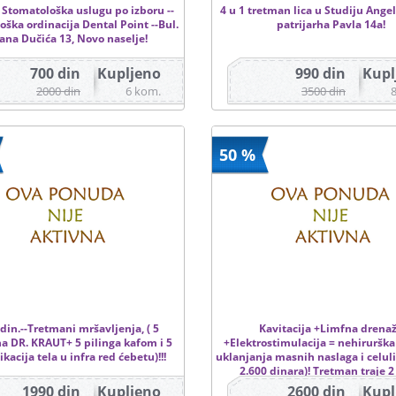
 Stomatološka uslugu po izboru --
4 u 1 tretman lica u Studiju Angel
ška ordinacija Dental Point --Bul.
patrijarha Pavla 14a!
ana Dučića 13, Novo naselje!
700 din
Kupljeno
990 din
Kupl
2000 din
6 kom.
3500 din
50 %
din.--Tretmani mršavljenja, ( 5
Kavitacija +Limfna drena
a DR. KRAUT+ 5 pilinga kafom i 5
+Elektrostimulacija = nehiruršk
kacija tela u infra red ćebetu)!!!
uklanjanja masnih naslaga i celuli
2.600 dinara)! Tretman traje 2
1990 din
Kupljeno
2600 din
Kupl