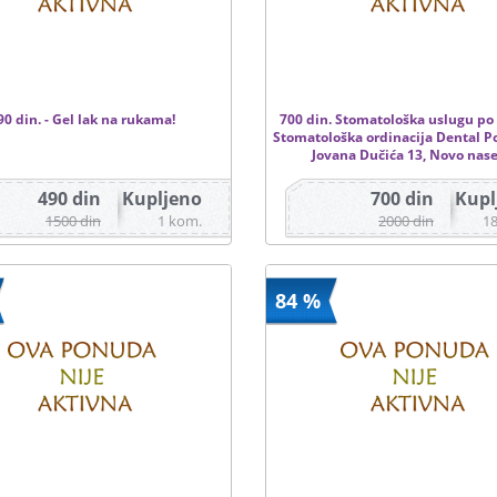
90 din. - Gel lak na rukama!
700 din. Stomatološka uslugu po 
Stomatološka ordinacija Dental Po
Jovana Dučića 13, Novo nase
490 din
Kupljeno
700 din
Kupl
1500 din
1 kom.
2000 din
1
84 %