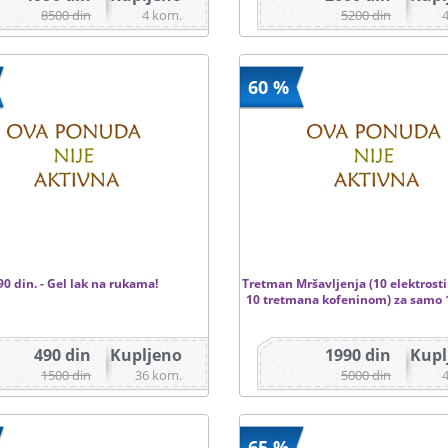
8500 din
4 kom.
5200 din
60 %
90 din. - Gel lak na rukama!
Tretman Mršavljenja (10 elektrosti
10 tretmana kofeninom) za samo 1
490 din
Kupljeno
1990 din
Kupl
1500 din
36 kom.
5000 din
65 %