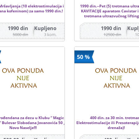
ršavljenja (10 elektrostimulacija i
1990 din.--Pet (5) tretmana ult
ana kofeninom) za samo 1990 din.!
KAVITACIJE aparatom Cavistar i 
tretmana ultrazvučnog lifting 
1990 din
Kupljeno
1990 din
Kupl
5000 din
3 kom.
12500 din
1
50 %
rođendana za decu u Klubu “ Magic
400 din. za 30 min. tretma
 Bulevar Slobodana Jovanovića 50 ,
Elektrostimulacije ili Presoterapi
Novo Naselje!!!
drenaža)!