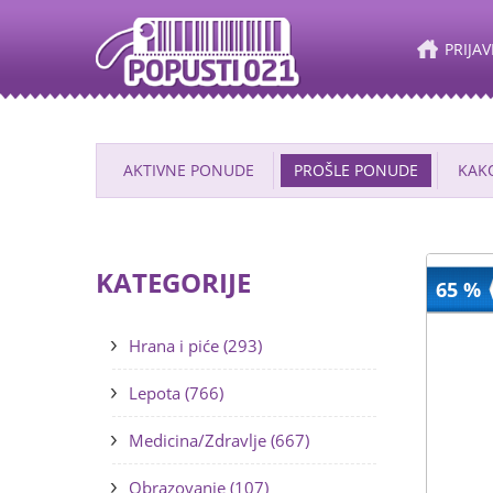
PRIJAV
AKTIVNE PONUDE
PROŠLE PONUDE
KAKO
KATEGORIJE
65 %
Hrana i piće (293)
Lepota (766)
Medicina/Zdravlje (667)
Obrazovanje (107)