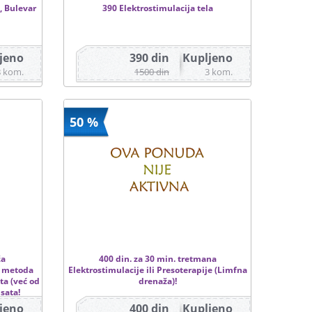
, Bulevar
390 Elektrostimulacija tela
jeno
390 din
Kupljeno
8 kom.
1500 din
3 kom.
50 %
ža
400 din. za 30 min. tretmana
a metoda
Elektrostimulacije ili Presoterapije (Limfna
ta (već od
drenaža)!
 sata!
jeno
400 din
Kupljeno