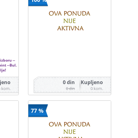
izboru --
int --Bul.
lje!
jeno
0 din
Kupljeno
6 kom.
0 din
0 kom.
77 %