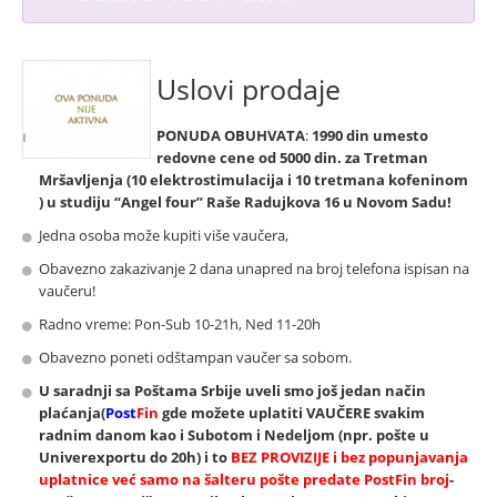
Uslovi prodaje
PONUDA OBUHVATA
:
1990 din umesto
redovne cene od 5000 din. za
Tretman
Mršavljenja (10 elektrostimulacija i 10 tretmana kofeninom
)
u studiju “Angel four” Raše Radujkova 16 u Novom Sadu!
Jedna osoba može kupiti više vaučera,
Obavezno zakazivanje 2 dana unapred na broj telefona ispisan na
vaučeru!
Radno vreme: Pon-Sub 10-21h, Ned 11-20h
Obavezno poneti odštampan vaučer sa sobom.
U saradnji sa
Poštama Srbije
uveli smo
još jedan način
plaćanja(
Post
Fin
gde možete uplatiti VAUČERE svakim
radnim danom kao i
Subotom i Nedeljom
(npr. pošte u
Univerexportu do 20h) i to
BEZ PROVIZIJE i bez popunjavanja
uplatnice već samo na šalteru pošte predate PostFin broj
-