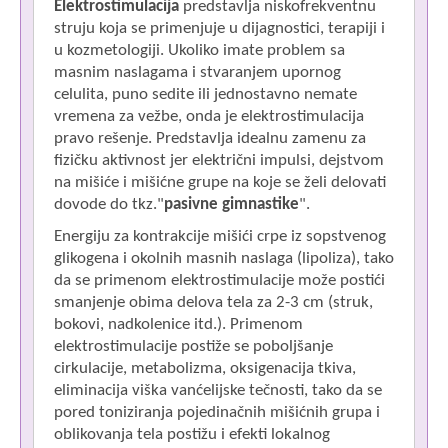
Elektrostimulacija
predstavlja niskofrekventnu
struju koja se primenjuje u dijagnostici, terapiji i
u kozmetologiji. Ukoliko imate problem sa
masnim naslagama i stvaranjem upornog
celulita, puno sedite ili jednostavno nemate
vremena za vežbe, onda je elektrostimulacija
pravo rešenje. Predstavlja idealnu zamenu za
fizičku aktivnost jer električni impulsi, dejstvom
na mišiće i mišićne grupe na koje se želi delovati
dovode do tkz."
pasivne gimnastike
".
Energiju za kontrakcije mišići crpe iz sopstvenog
glikogena i okolnih masnih naslaga (lipoliza), tako
da se primenom elektrostimulacije može postići
smanjenje obima delova tela za 2-3 cm (struk,
bokovi, nadkolenice itd.). Primenom
elektrostimulacije postiže se poboljšanje
cirkulacije, metabolizma, oksigenacija tkiva,
eliminacija viška vanćelijske tečnosti, tako da se
pored toniziranja pojedinačnih mišićnih grupa i
oblikovanja tela postižu i efekti lokalnog