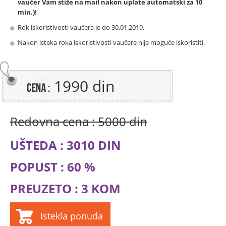
vaučer Vam stiže na mail nakon uplate automatski za 10
min.)!
Rok iskoristivosti vaučera je do 30.01.2019.
Nakon isteka roka iskoristivosti vaučere nije moguće iskoristiti.
1990 din
Redovna cena : 5000 din
UŠTEDA : 3010 DIN
POPUST : 60 %
PREUZETO : 3 KOM
Istekla ponuda