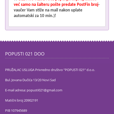
već samo na šalteru pošte predate PostFin broj
-
vaučer Vam stiže na mail nakon uplate
automatski za 10 min.)!
POPUSTI 021 DOO
PRUŽALAC USLUGA Privredno društvo “POPUSTI 021“ d.o.o.
Bul. Jovana Dučića 13/20 Novi Sad
E-mail adresa: popusti021@gmail.com
Matični broj 20902191
PIB 107945689