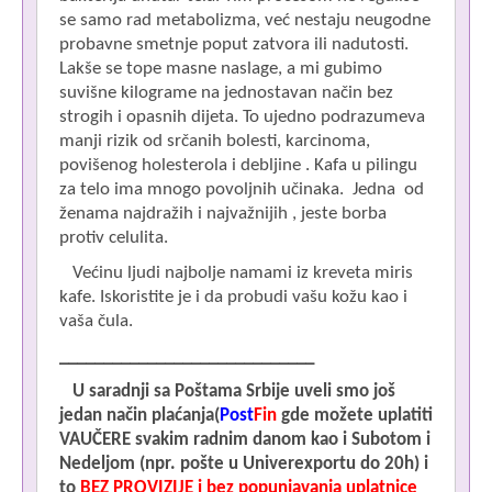
se samo rad metabolizma, već nestaju neugodne
probavne smetnje poput zatvora ili nadutosti.
Lakše se tope masne naslage, a mi gubimo
suvišne kilograme na jednostavan način bez
strogih i opasnih dijeta. To ujedno podrazumeva
manji rizik od srčanih bolesti, karcinoma,
povišenog holesterola i debljine . Kafa u pilingu
za telo ima mnogo povoljnih učinaka. Jedna od
ženama najdražih i najvažnijih , jeste borba
protiv celulita.
Većinu ljudi najbolje namami iz kreveta miris
kafe. Iskoristite je i da probudi vašu kožu kao i
vaša čula.
_____________________________
U saradnji sa
Poštama Srbije
uveli smo
još
jedan način
plaćanja(
Post
Fin
gde možete uplatiti
VAUČERE svakim radnim danom kao i
Subotom i
Nedeljom
(npr. pošte u Univerexportu do 20h) i
to
BEZ PROVIZIJE i bez popunjavanja uplatnice