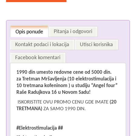
Pitanja i odgovori
Opis ponude
Kontakt podaci i lokacija
Utisci korisnika
Facebook komentari
1990 din umesto redovne cene od 5000 din.
Im
za
Tretman Mršavljenja (10 elektrostimulacija i
10 tretmana kofeninom )
u studiju “Angel four”
Raše Radujkova 16 u Novom Sadu!
ISKORISTITE OVU PROMO CENU GDE IMATE
(20
Če
TRETMANA)
ZA SAMO 1990 DIN.
#
Elektrostimulacija
##