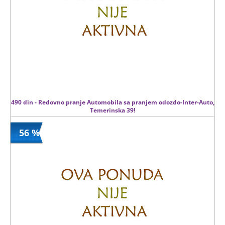
490 din - Redovno pranje Automobila sa pranjem odozdo-Inter-Auto,
Temerinska 39!
56 %
490 din
Kupljeno
1000 din
0 kom.