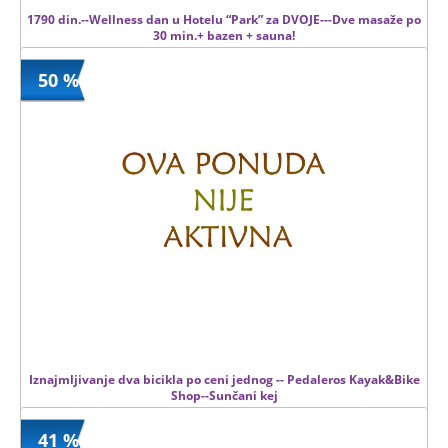
1790 din.--Wellness dan u Hotelu “Park” za DVOJE---Dve masaže po
30 min.+ bazen + sauna!
50 %
1790 din
Kupljeno
5880 din
164 kom.
Iznajmljivanje dva bicikla po ceni jednog -- Pedaleros Kayak&Bike
Shop--Sunčani kej
41 %