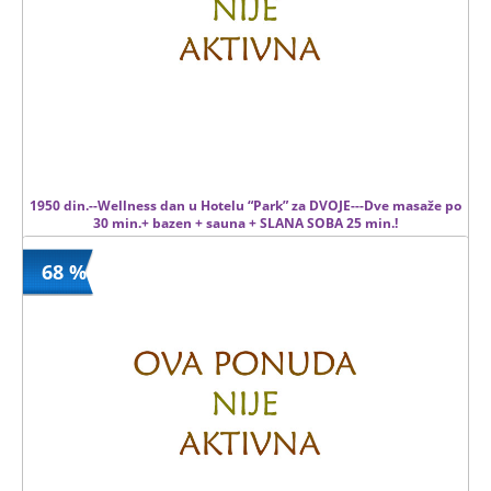
1950 din.--Wellness dan u Hotelu “Park” za DVOJE---Dve masaže po
30 min.+ bazen + sauna + SLANA SOBA 25 min.!
68 %
1950 din
Kupljeno
6040 din
126 kom.