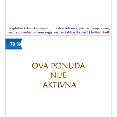
Besplatan tehnički pregled plus dva žetona gratis za pranje Vašeg
vozila uz redovnu cenu registracije--Sabljar Pazini 021--Novi Sad!
70 %
0.00 din
Kupljeno
5 kom.