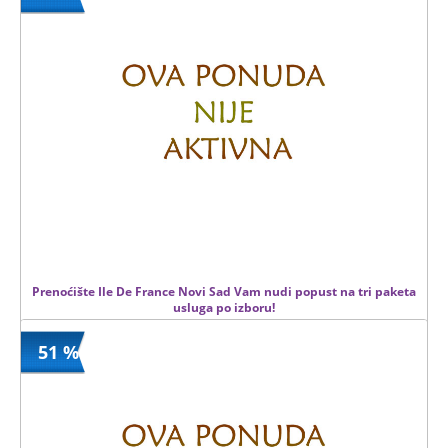
200 din
Kupljeno
400 din
0 kom.
Prenoćište Ile De France Novi Sad Vam nudi popust na tri paketa
usluga po izboru!
51 %
500.00 din
Kupljeno
0 kom.