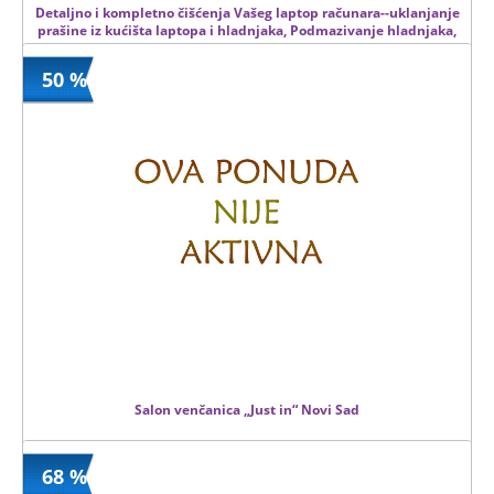
Detaljno i kompletno čišćenja Vašeg laptop računara--uklanjanje
prašine iz kućišta laptopa i hladnjaka, Podmazivanje hladnjaka,
promena termalne paste i termalnih gumica...
50 %
1200 din
Kupljeno
2000 din
3 kom.
Salon venčanica „Just in“ Novi Sad
68 %
200.00 din
Kupljeno