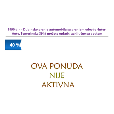
1990 din - Dubinsko pranje automobila sa pranjem odozdo -Inter-
Auto, Temerinska 39! # možete uplatiti zaključno sa petkom
27.11.2015. #
40 %
1990 din
Kupljeno
4500 din
13 kom.