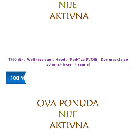
1790 din.--Wellness dan u Hotelu “Park” za DVOJE---Dve masaže po
30 min.+ bazen + sauna!
100 %
1790 din
Kupljeno
5880 din
53 kom.