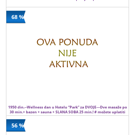
68 %
100.00 din
Kupljeno
11 kom.
1950 din.--Wellness dan u Hotelu “Park” za DVOJE---Dve masaže po
30 min.+ bazen + sauna + SLANA SOBA 25 min.! # možete uplatiti
zaključno sa subotom 30.07.2016.#
56 %
1950 din
Kupljeno
6040 din
117 kom.