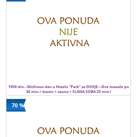
18 kom.
1950 din.--Wellness dan u Hotelu “Park” za DVOJE---Dve masaže po
30 min.+ bazen + sauna + SLANA SOBA 25 min.!
70 %
1950 din
Kupljeno
6040 din
238 kom.