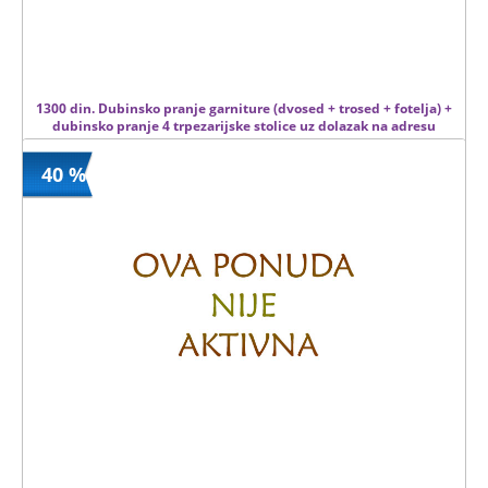
1300 din. Dubinsko pranje garniture (dvosed + trosed + fotelja) +
dubinsko pranje 4 trpezarijske stolice uz dolazak na adresu
40 %
1300 din
Kupljeno
4000 din
193 kom.