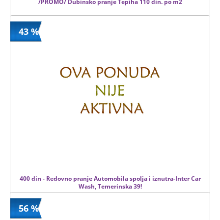
/PROMO/ Dubinsko pranje Tepiha 110 din. po m2
43 %
200.00 din
Kupljeno
0 kom.
400 din - Redovno pranje Automobila spolja i iznutra-Inter Car
Wash, Temerinska 39!
56 %
400 din
Kupljeno