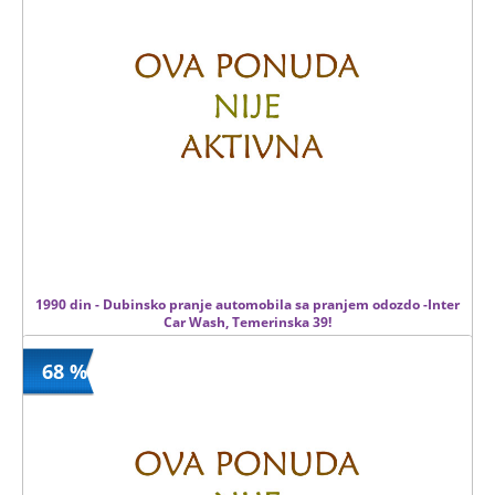
700 din
10 kom.
1990 din - Dubinsko pranje automobila sa pranjem odozdo -Inter
Car Wash, Temerinska 39!
68 %
1990 din
Kupljeno
4500 din
138 kom.