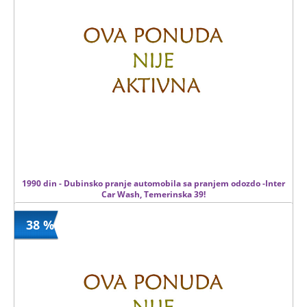
1990 din - Dubinsko pranje automobila sa pranjem odozdo -Inter
Car Wash, Temerinska 39!
38 %
1990 din
Kupljeno
4500 din
240 kom.