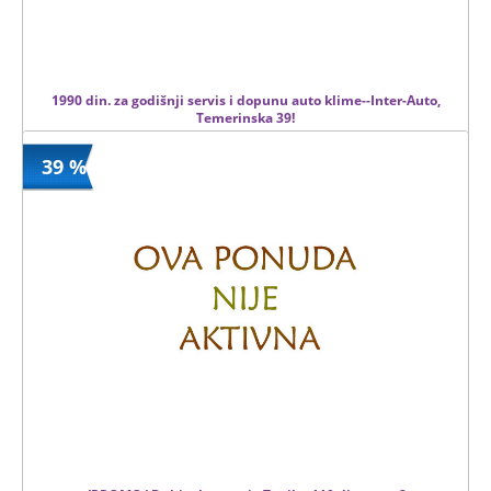
1990 din. za godišnji servis i dopunu auto klime--Inter-Auto,
Temerinska 39!
39 %
1990 din
Kupljeno
4000 din
172 kom.