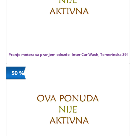
Pranje motora sa pranjem odozdo -Inter Car Wash, Temerinska 39!
50 %
500 din
Kupljeno
800 din
7 kom.