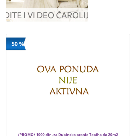
50 %
/PROMO/ 1000 din. za Dubinsko pranje Tepiha do 20m2