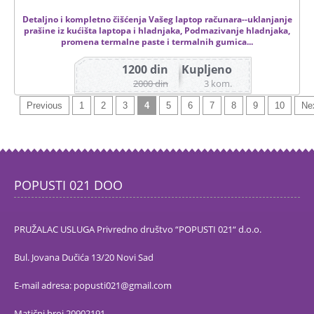
Detaljno i kompletno čišćenja Vašeg laptop računara--uklanjanje
prašine iz kućišta laptopa i hladnjaka, Podmazivanje hladnjaka,
promena termalne paste i termalnih gumica...
1200 din
Kupljeno
Ukupan broj ponuda 196
2000 din
3 kom.
Previous
1
2
3
4
5
6
7
8
9
10
Ne
POPUSTI 021 DOO
PRUŽALAC USLUGA Privredno društvo “POPUSTI 021“ d.o.o.
Bul. Jovana Dučića 13/20 Novi Sad
E-mail adresa: popusti021@gmail.com
Matični broj 20902191