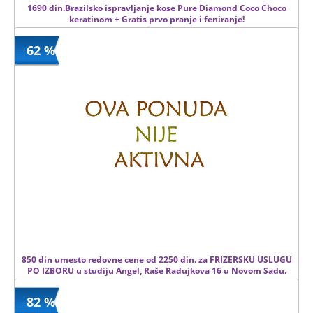
1690 din.Brazilsko ispravljanje kose Pure Diamond Coco Choco
keratinom + Gratis prvo pranje i feniranje!
62 %
1690 din
Kupljeno
6000 din
34 kom.
850 din umesto redovne cene od 2250 din. za FRIZERSKU USLUGU
PO IZBORU u studiju Angel, Raše Radujkova 16 u Novom Sadu.
82 %
850 din
Kupljeno