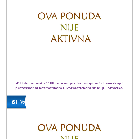
490 din umesto 1100 za šišanje i feniranje sa Schwarzkopf
professional kozmetikom u kozmetičkom studiju “Šmicika”
61 %
490 din
Kupljeno
1100 din
2 kom.