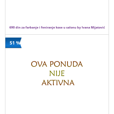
690 din za farbanje i feniranje kose u salonu by Ivana Mijatović
51 %
690 din
Kupljeno
1400 din
0 kom.