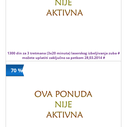
1300 din za 3 tretmana (3x20 minuta) laserskog izbeljivanja zuba #
možete uplatiti zaključno sa petkom 28,03.2014 #
70 %
1300 din
Kupljeno
4500 din
8 kom.