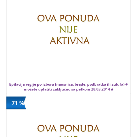
3000 din
13 kom.
Epilacija regije po izboru (nausnica, brade, podbratka ili zulufa) #
možete uplatiti zaključno sa petkom 28,03.2014 #
71 %
250 din
Kupljeno
1000 din
13 kom.