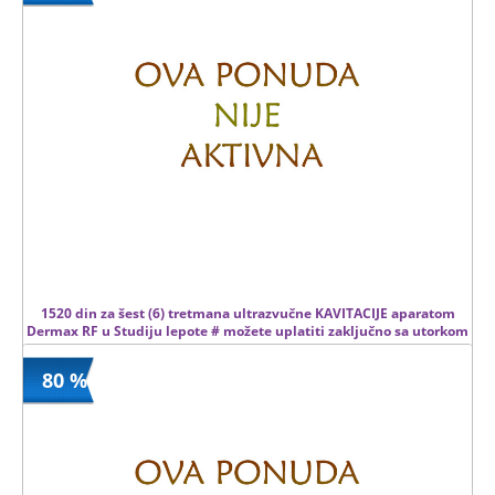
2250 din
12 kom.
1520 din za šest (6) tretmana ultrazvučne KAVITACIJE aparatom
Dermax RF u Studiju lepote # možete uplatiti zaključno sa utorkom
18,03.2014 #
80 %
1520 din
Kupljeno
8500 din
20 kom.