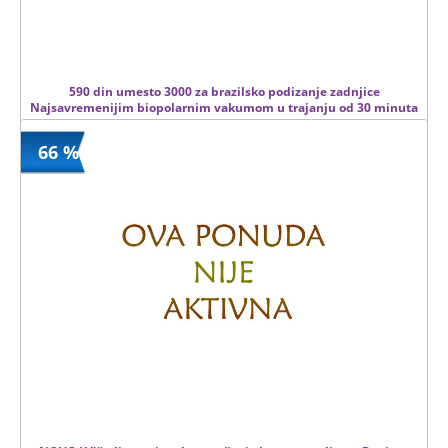
590 din umesto 3000 za brazilsko podizanje zadnjice
Najsavremenijim biopolarnim vakumom u trajanju od 30 minuta
66 %
590 din
Kupljeno
3000 din
11 kom.