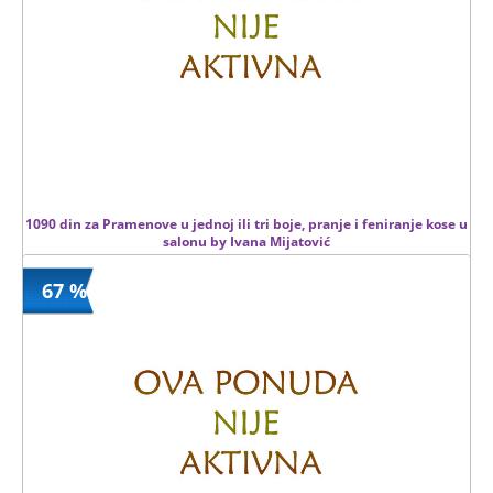
1090 din za Pramenove u jednoj ili tri boje, pranje i feniranje kose u
salonu by Ivana Mijatović
67 %
1090 din
Kupljeno
2600 din
2 kom.