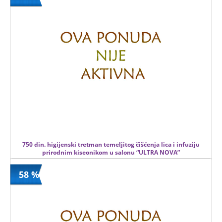
1500 din
Kupljeno
3000 din
5 kom.
750 din. higijenski tretman temeljitog čišćenja lica i infuziju
prirodnim kiseonikom u salonu “ULTRA NOVA”
58 %
750 din
Kupljeno
1500 din
13 kom.