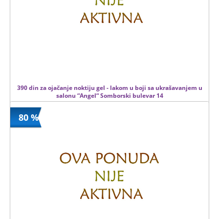
390 din za ojačanje noktiju gel - lakom u boji sa ukrašavanjem u
salonu “Angel“ Somborski bulevar 14
80 %
390 din
Kupljeno
1000 din
16 kom.