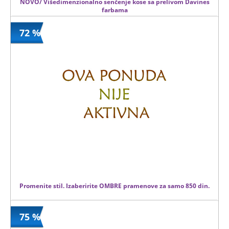
NOVO/ Višedimenzionalno senčenje kose sa prelivom Davines
farbama
72 %
1250 din
Kupljeno
3700 din
1 kom.
Promenite stil. Izaberirite OMBRE pramenove za samo 850 din.
75 %
850 din
Kupljeno