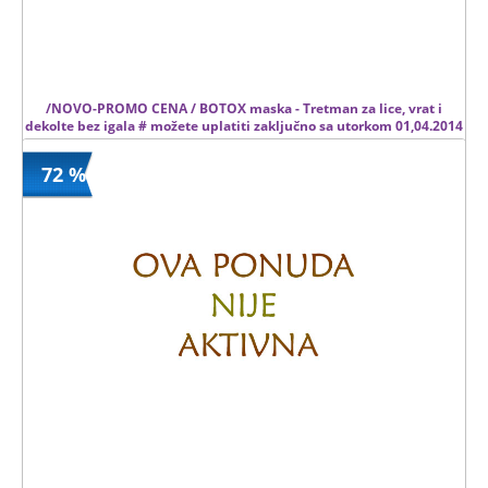
/NOVO-PROMO CENA / BOTOX maska - Tretman za lice, vrat i
dekolte bez igala # možete uplatiti zaključno sa utorkom 01,04.2014
#
72 %
750 din
Kupljeno
2500 din
5 kom.