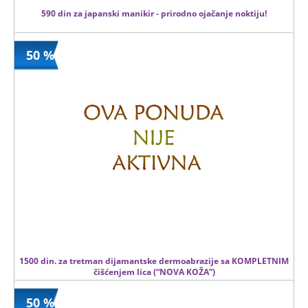
590 din za japanski manikir - prirodno ojačanje noktiju!
50 %
590 din
Kupljeno
1200 din
1 kom.
1500 din. za tretman dijamantske dermoabrazije sa KOMPLETNIM
čišćenjem lica (“NOVA KOŽA”)
50 %