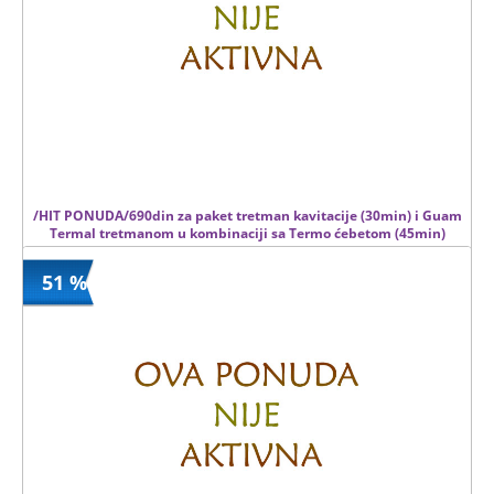
/HIT PONUDA/690din za paket tretman kavitacije (30min) i Guam
Termal tretmanom u kombinaciji sa Termo ćebetom (45min)
51 %
690 din
Kupljeno
3500 din
27 kom.