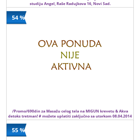
studiju Angel, Raše Radujkova 16, Novi Sad.
54 %
490 din
Kupljeno
1500 din
63 kom.
/Promo/690din za Masažu celog tela na MIGUN krevetu & Akva
detoks tretman! # možete uplatiti zaključno sa utorkom 08.04.2014
#
55 %
690 din
Kupljeno
1500 din
0 kom.