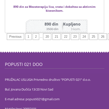
890 din za Mezoterapiju lica, vrata i dekoltea sa aktivnim
kiseonikom.
890 din
Kupljeno
Ukupan broj ponuda 788
3500 din
3 kom.
Previous
1
2
...
20
21
22
23
24
25
26
POPUSTI 021 DOO
PRUŽALAC USLUGA Privredno društvo “POPUSTI 021“ d.o.o.
Bul. Jovana Dučića 13/20 Novi Sad
E-mail adresa: popusti021@gmail.com
Matični broj 20902191