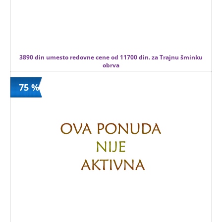
3890 din umesto redovne cene od 11700 din. za Trajnu šminku
obrva
75 %
3890 din
Kupljeno
11700 din
0 kom.