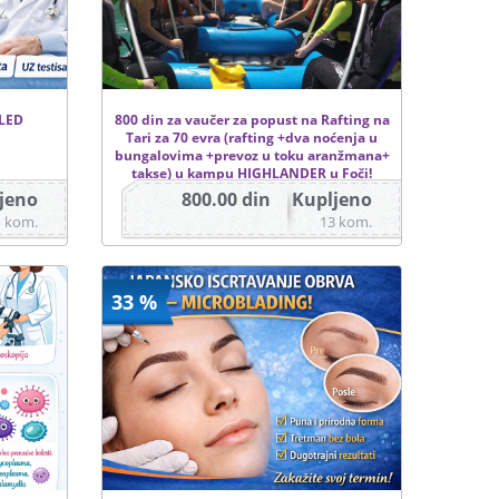
LED
800 din za vaučer za popust na Rafting na
Tari za 70 evra (rafting +dva noćenja u
bungalovima +prevoz u toku aranžmana+
takse) u kampu HIGHLANDER u Foči!
jeno
800.00 din
Kupljeno
1 kom.
13 kom.
33 %