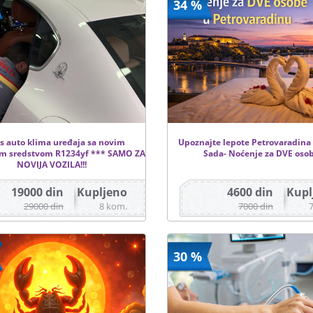
34 %
is auto klima uređaja sa novim
Upoznajte lepote Petrovaradina
im sredstvom R1234yf *** SAMO ZA
Sada- Noćenje za DVE oso
NOVIJA VOZILA!!!
19000 din
Kupljeno
4600 din
Kupl
29000 din
8 kom.
7000 din
30 %