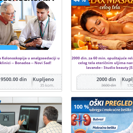
 Kolonoskopija u analgosedaciji u
2000 din. za 60 min. opuštajuće re
klinici -- Bonadea -- Novi Sad!
celog tela eteričnim uljima na
lavande-- Studio beauty J
19500.00 din
Kupljeno
2000 din
Kupl
35 kom.
3600 din
17
100 %