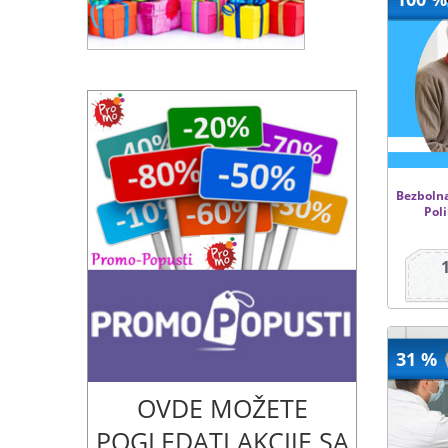
Bezbolna
Poli
31 %
OVDE MOŽETE
POGLEDATI AKCIJE SA