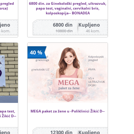
 pregled
6800 din. za Ginekološki pregled, ultrazvuk,
srca)
papa test, vaginalni, cervikalni bris,
kolposkopija-- BONADEA
jeno
6800 din
Kupljeno
3 kom.
10800 din
46 kom.
40 %
apa test,
MEGA paket za žene u -Poliklinici Žikić D--
 Žikić D--
jeno
12300 din
Kupljeno