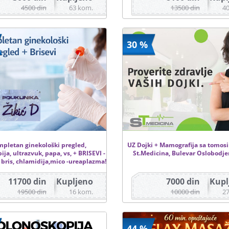
4500 din
63 kom.
13500 din
4
30 %
pletan ginekološki pregled,
UZ Dojki + Mamografija sa tomos
ja, ultrazvuk, papa, vs, + BRISEVI -
St.Medicina, Bulevar Oslobodjen
 bris, chlamidija,mico -ureaplazma!
11700 din
Kupljeno
7000 din
Kupl
19500 din
16 kom.
10000 din
2
44 %