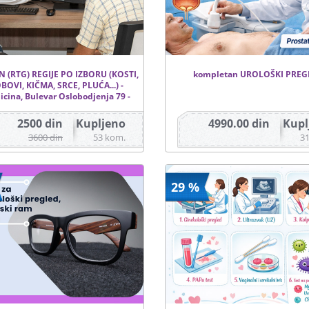
 (RTG) REGIJE PO IZBORU (KOSTI,
kompletan UROLOŠKI PREG
OVI, KIČMA, SRCE, PLUĆA...) -
icina, Bulevar Oslobodjenja 79 -
2500 din
Kupljeno
4990.00 din
Kupl
3600 din
53 kom.
3
29 %