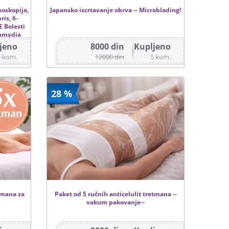
poskopija,
Japansko iscrtavanje obrva -- Microblading!
ris, 6-
 Bolesti
lamydia
jeno
8000 din
Kupljeno
3 kom.
12000 din
5 kom.
28 %
etmana za
Paket od 5 ručnih anticelulit tretmana --
vakum pakovanje--