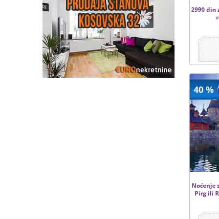
2990 din 
r
40 %
Noćenje 
Pirg ili