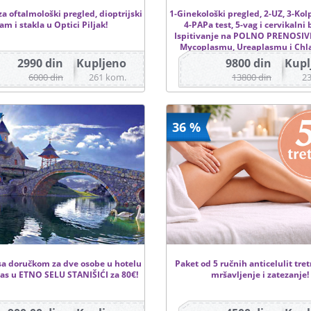
za oftalmološki pregled, dioptrijski
1-Ginekološki pregled, 2-UZ, 3-Kol
am i stakla u Optici Piljak!
4-PAPa test, 5-vag i cervikalni b
Ispitivanje na POLNO PRENOSIVE
Mycoplasmu, Ureaplasmu i Ch
2990 din
Kupljeno
9800 din
Kupl
6000 din
261 kom.
13800 din
2
36 %
sa doručkom za dve osobe u hotelu
Paket od 5 ručnih anticelulit tr
 Ras u ETNO SELU STANIŠIĆI za 80€!
mršavljenje i zatezanje!