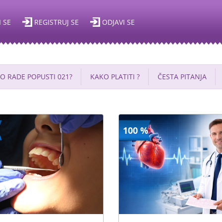
I SE
REGISTRUJ SE
ODJAVI SE
O RADE POPUSTI 021?
KAKO PLATITI ?
ČESTA PITANJA
100 %