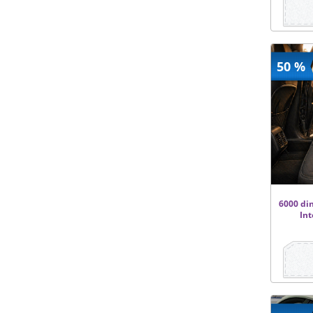
50 %
6000 din
Int