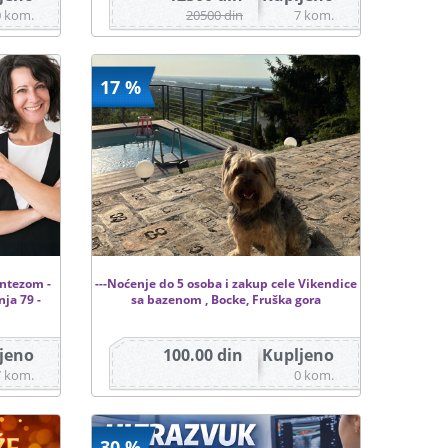
0 kom.
20500 din
7 kom.
17 %
intezom -
---Noćenje do 5 osoba i zakup cele Vikendice
ja 79 -
sa bazenom , Bocke, Fruška gora
jeno
100.00 din
Kupljeno
7 kom.
0 kom.
30 %