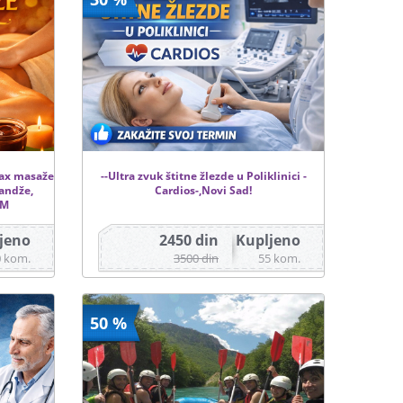
lax masaže
--Ultra zvuk štitne žlezde u Poliklinici -
randže,
Cardios-,Novi Sad!
SM
jeno
2450 din
Kupljeno
0 kom.
3500 din
55 kom.
50 %