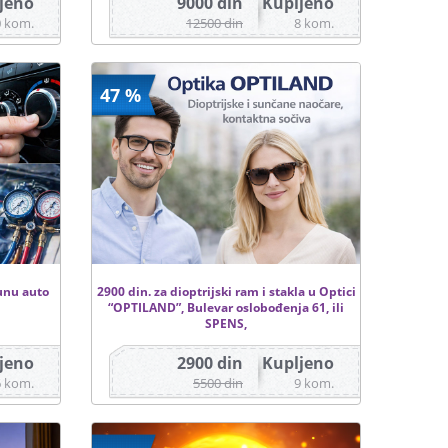
jeno
9000 din
Kupljeno
0 kom.
12500 din
8 kom.
47 %
punu auto
2900 din. za dioptrijski ram i stakla u Optici
“OPTILAND”, Bulevar oslobođenja 61, ili
SPENS,
jeno
2900 din
Kupljeno
6 kom.
5500 din
9 kom.