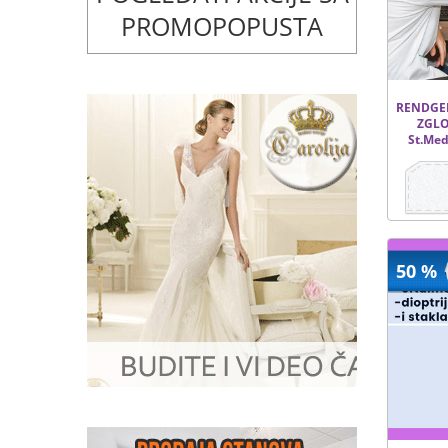
PROMOPOPUSTA
RENDGEN
ZGLOB
St.Med
50 %