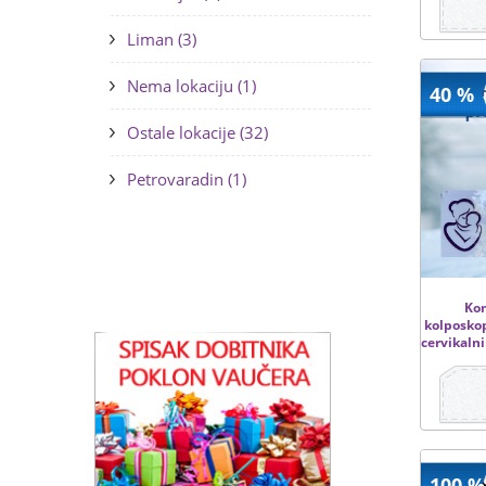
Liman (3)
Nema lokaciju (1)
40 %
Ostale lokacije (32)
Petrovaradin (1)
Kom
kolposkopi
cervikalni
100 %