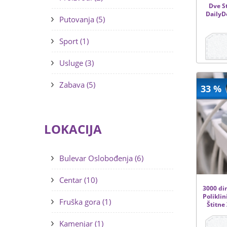
Dve S
DailyD
Putovanja (5)
Sport (1)
Usluge (3)
Zabava (5)
33 %
LOKACIJA
Bulevar Oslobođenja (6)
Centar (10)
3000 din
Polikli
Fruška gora (1)
Štitne 
Kamenjar (1)