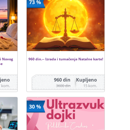
73 %
 i Novog
960 din.-- Izrada i tumačenje Natalne karte!
be
jeno
960 din
Kupljeno
7 kom.
3600 din
15 kom.
30 %