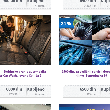
900.00 din
Kupljeno
4500 din
Kupl
14 kom.
7000 din
2
24 %
 -- Dubinsko pranje automobila --
6500 din. za godišnji servis i do
er Car Wash, Jovana Cvijića 2
klime -Temerinska 39-
6000 din
Kupljeno
6500 din
Kupl
12000 din
9 kom.
8500 din