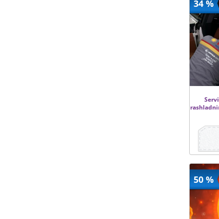
34 %
Serv
rashladn
50 %