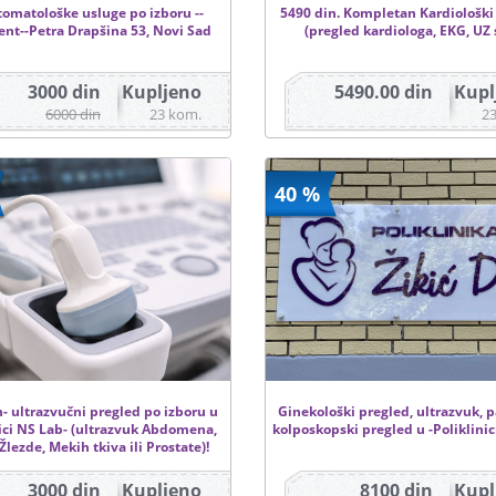
tomatološke usluge po izboru --
5490 din. Kompletan Kardiološki
ent--Petra Drapšina 53, Novi Sad
(pregled kardiologa, EKG, UZ 
3000 din
Kupljeno
5490.00 din
Kupl
6000 din
23 kom.
2
40 %
- ultrazvučni pregled po izboru u
Ginekološki pregled, ultrazvuk, p
nici NS Lab- (ultrazvuk Abdomena,
kolposkopski pregled u -Poliklinici
Žlezde, Mekih tkiva ili Prostate)!
3000 din
Kupljeno
8100 din
Kupl